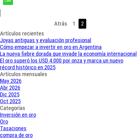
Leer
Atrás
Ir a la página:
1
Página actual:
2
Saltar el bloque Artículos recientes
Artículos recientes
Joyas antiguas y evaluación profesional
Cómo empezar a invertir en oro en Argentina
La nueva fiebre dorada que invade la economía internacional
El oro superó los USD 4.000 por onza y marca un nuevo
récord histórico en 2025
Saltar el bloque Artículos mensuales
Artículos mensuales
May 2026
Abr 2026
Dic 2025
Oct 2025
Saltar el bloque Categorías
Categorías
Inversión en oro
Oro
Tasaciones
compra de oro