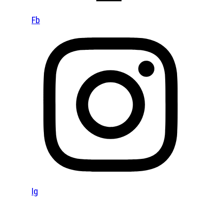
Fb
Ig